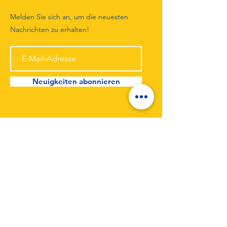
Melden Sie sich an, um die neuesten
Nachrichten zu erhalten!
Neuigkeiten abonnieren
TuS Unterlüß von 1946 e.V.
Forststraße 20a
29345 Unterlüß
Telefon:
0176 43544498
Email:
tusul-web@t-online.de
Impressum