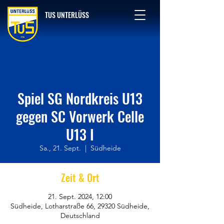
TUS UNTERLÜSS
Spiel SG Nordkreis U13
gegen SC Vorwerk Celle
U13 I
Sa., 21. Sept.
  |  
Südheide
Zeit & Ort
21. Sept. 2024, 12:00
Südheide, Lotharstraße 66, 29320 Südheide,
Deutschland