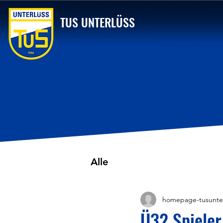
TUS UNTERLÜSS
Alle
homepage-tusunte
Ü32 Spieler