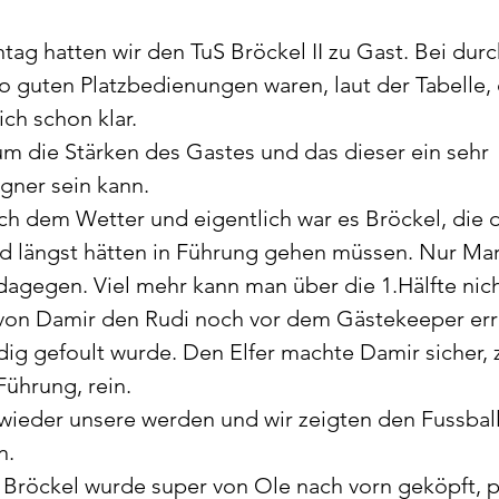
ag hatten wir den TuS Bröckel II zu Gast. Bei du
o guten Platzbedienungen waren, laut der Tabelle, 
ch schon klar. 
m die Stärken des Gastes und das dieser ein sehr 
ner sein kann. 
ich dem Wetter und eigentlich war es Bröckel, die d
 längst hätten in Führung gehen müssen. Nur Marv
 dagegen. Viel mehr kann man über die 1.Hälfte nich
s von Damir den Rudi noch vor dem Gästekeeper err
ig gefoult wurde. Den Elfer machte Damir sicher, z
ührung, rein. 
e wieder unsere werden und wir zeigten den Fussball
n. 
n Bröckel wurde super von Ole nach vorn geköpft, pl