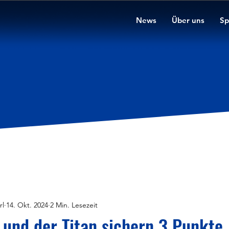
News
Über uns
Sp
rl
14. Okt. 2024
2 Min. Lesezeit
 und der Titan sichern 3 Punkte