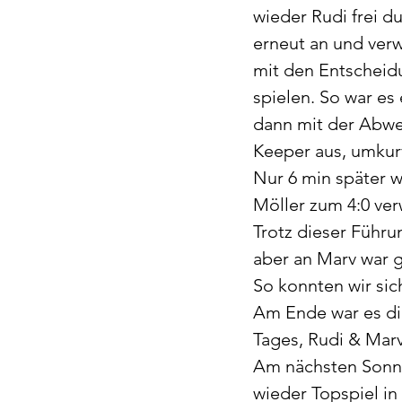
wieder Rudi frei d
erneut an und verwa
mit den Entscheidu
spielen. So war es
dann mit der Abweh
Keeper aus, umkurv
Nur 6 min später w
Möller zum 4:0 ver
Trotz dieser Führu
aber an Marv war 
So konnten wir sic
Am Ende war es die
Tages, Rudi & Marv
Am nächsten Sonnt
wieder Topspiel in 