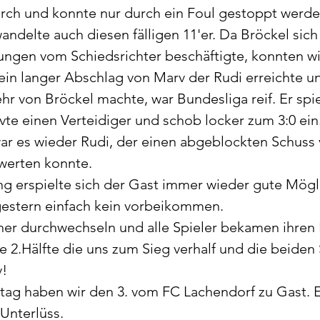
urch und konnte nur durch ein Foul gestoppt werden
ndelte auch diesen fälligen 11'er. Da Bröckel sich 
ngen vom Schiedsrichter beschäftigte, konnten wir
 ein langer Abschlag von Marv der Rudi erreichte u
r von Bröckel machte, war Bundesliga reif. Er spie
te einen Verteidiger und schob locker zum 3:0 ein.
ar es wieder Rudi, der einen abgeblockten Schuss 
werten konnte. 
ng erspielte sich der Gast immer wieder gute Mögl
gestern einfach kein vorbeikommen. 
her durchwechseln und alle Spieler bekamen ihren E
 2.Hälfte die uns zum Sieg verhalf und die beiden 
! 
ag haben wir den 3. vom FC Lachendorf zu Gast. Es
Unterlüss. 