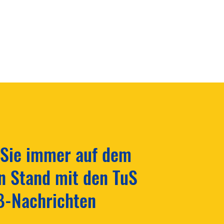
nabschluss mit großem
 Sie immer auf dem
geist! ⚽️
n Stand mit den TuS
ß-Nachrichten