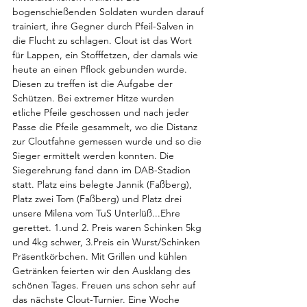
bogenschießenden Soldaten wurden darauf 
trainiert, ihre Gegner durch Pfeil-Salven in 
die Flucht zu schlagen. Clout ist das Wort 
für Lappen, ein Stofffetzen, der damals wie 
heute an einen Pflock gebunden wurde. 
Diesen zu treffen ist die Aufgabe der 
Schützen. Bei extremer Hitze wurden 
etliche Pfeile geschossen und nach jeder 
Passe die Pfeile gesammelt, wo die Distanz 
zur Cloutfahne gemessen wurde und so die 
Sieger ermittelt werden konnten. Die 
Siegerehrung fand dann im DAB-Stadion 
statt. Platz eins belegte Jannik (Faßberg), 
Platz zwei Tom (Faßberg) und Platz drei 
unsere Milena vom TuS Unterlüß...Ehre 
gerettet. 1.und 2. Preis waren Schinken 5kg 
und 4kg schwer, 3.Preis ein Wurst/Schinken 
Präsentkörbchen. Mit Grillen und kühlen 
Getränken feierten wir den Ausklang des 
schönen Tages. Freuen uns schon sehr auf 
das nächste Clout-Turnier. Eine Woche 