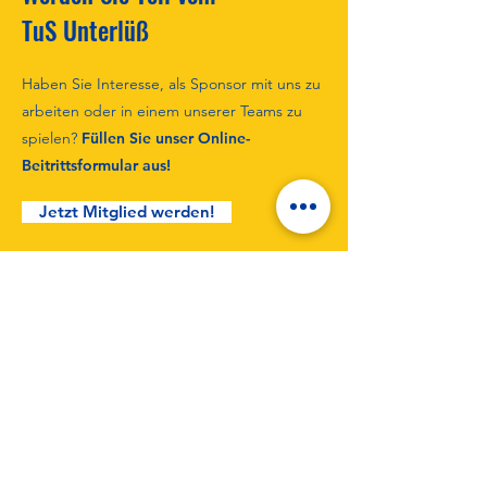
Wir suchen Bilder!!!
TuS Unterlüß
Saisonabschluss m
Haben Sie Interesse, als Sponsor mit uns zu
Kampfgeist! ⚽️
arbeiten oder in einem unserer Teams zu
spielen?
Füllen Sie unser Online-
Beitrittsformular aus!
Jetzt Mitglied werden!
Bleiben Sie immer auf dem
neuesten Stand mit den TuS
Unterlüß-Nachrichten
Melden Sie sich an, um die neuesten
Nachrichten zu erhalten!