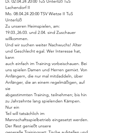
Di. 02.04.24 20:00 TuS Unterlüß TuS 
Lachendorf II
Mo. 08.04.24 20:00 TSV Wietze II TuS 
Unterlüß
Zu unseren Heimspielen, am:
19.03.,26.03. und 2.04. sind Zuschauer 
willkommen.
Und wir suchen weiter Nachwuchs! Alter 
und Geschlecht egal. Wer Interesse hat, 
kann
auch einfach im Training vorbeischauen. Bei 
uns spielen Damen und Herren gemixt. Von
Anfängern, die nur mal mitdaddeln, über 
Anfänger, die an einem regelmäßigen, auf 
sie
abgestimmten Training, teilnehmen; bis hin 
zu Jahrzehnte lang spielenden Kämpen. 
Nur ein
Teil will tatsächlich im 
Mannschaftsspielbetrieb eingesetzt werden. 
Der Rest genießt unsere
generelle Trainingsart: Tische aufstellen und 