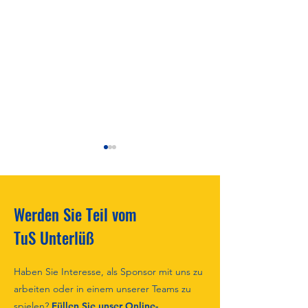
Werden Sie Teil vom
Wir suchen Bilder!!!
TuS Unterlüß
Saisonabschluss m
Haben Sie Interesse, als Sponsor mit uns zu
Kampfgeist! ⚽️
arbeiten oder in einem unserer Teams zu
spielen?
Füllen Sie unser Online-