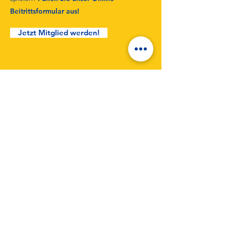
Beitrittsformular aus!
Jetzt Mitglied werden!
Bleiben Sie immer auf dem
neuesten Stand mit den TuS
Unterlüß-Nachrichten
Melden Sie sich an, um die neuesten
Nachrichten zu erhalten!
Neuigkeiten abonnieren