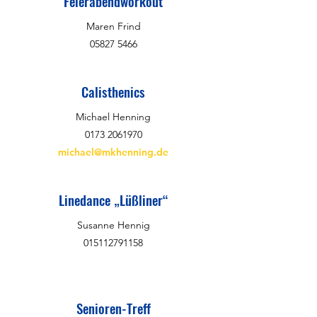
Feierabendworkout
Maren Frind
05827 5466
Calisthenics
Michael Henning
0173 2061970
michael@mkhenning.de
Linedance „Lüßliner“
Susanne Hennig
015112791158
Senioren-Treff