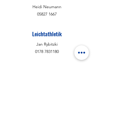
Heidi Neumann
05827 1667
Leichtathletik
Jan Rybitzki
0178 7831180
Kinderturnen
Nadja Oswald
01725773986
Tischtennis
Dominique teelen
0171 9577934