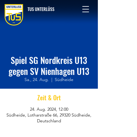
TUS UNTERLÜSS
Spiel SG Nordkreis U13
gegen SV Nienhagen U13
Sa., 24. Aug.
  |  
Südheide
Zeit & Ort
24. Aug. 2024, 12:00
Südheide, Lotharstraße 66, 29320 Südheide,
Deutschland