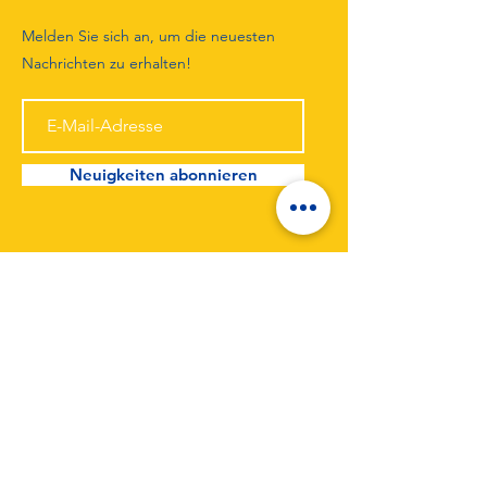
Melden Sie sich an, um die neuesten
Nachrichten zu erhalten!
Neuigkeiten abonnieren
TuS Unterlüß von 1946 e.V.
Forststraße 20a
29345 Unterlüß
Telefon:
0176 43544498
Email:
tusul-web@t-online.de
Impressum