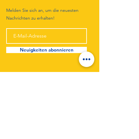
Melden Sie sich an, um die neuesten
Nachrichten zu erhalten!
Neuigkeiten abonnieren
TuS Unterlüß von 1946 e.V.
Forststraße 20a
29345 Unterlüß
Telefon:
0176 43544498
Email:
tusul-web@t-online.de
Impressum