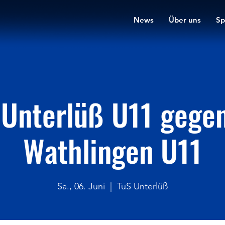
News
Über uns
Sp
 Unterlüß U11 gegen
Wathlingen U11
Sa., 06. Juni
  |  
TuS Unterlüß