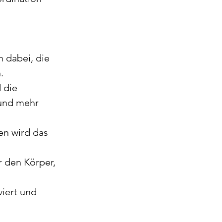
 dabei, die 
.
 die 
 und mehr 
n wird das 
 den Körper, 
iert und 