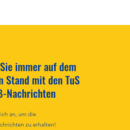
nabschluss mit großem
 Sie immer auf dem
geist! ⚽️
n Stand mit den TuS
ß-Nachrichten
ich an, um die
hrichten zu erhalten!