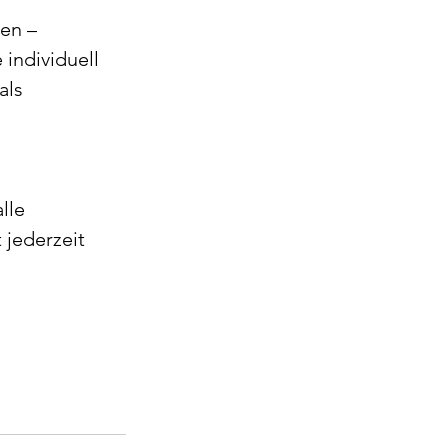
en – 
individuell 
als 
lle 
 jederzeit 