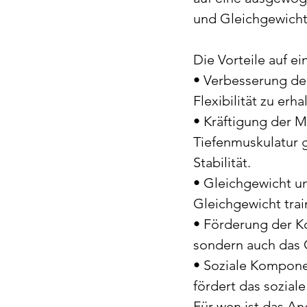
und Gleichgewicht
Die Vorteile auf ei
• Verbesserung de
Flexibilität zu e
• Kräftigung der M
Tiefenmuskulatur g
Stabilität.
• Gleichgewicht u
Gleichgewicht trai
• Förderung der Ko
sondern auch das G
• Soziale Komponen
fördert das sozial
Für wen ist das A