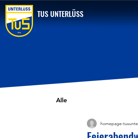
TUS UNTERLÜSS
Alle
homepage-tusunte
Feierabend