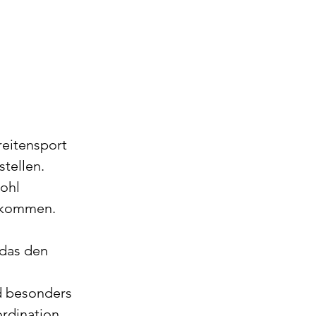
reitensport 
tellen. 
ohl 
llkommen.
das den 
d besonders 
rdination 