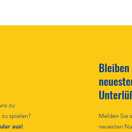
Wir suchen Bilder!!!
Saiso
Bleiben
Kampf
neueste
Unterlü
uns zu
 zu spielen?
Melden Sie s
ular aus!
neuesten Nac