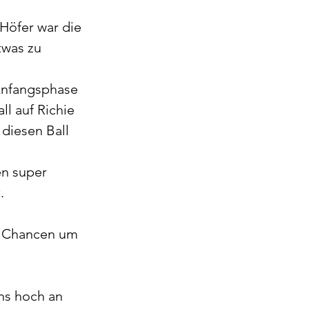
Höfer war die 
twas zu 
Anfangsphase 
ll auf Richie 
 diesen Ball 
en super 
. 
n Chancen um 
ns hoch an 