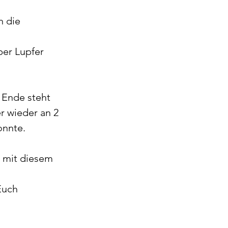
 die 
er Lupfer 
 Ende steht 
r wieder an 2 
onnte. 
n mit diesem 
Euch 