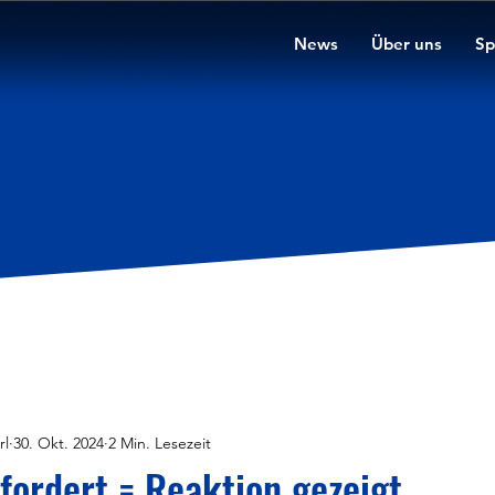
News
Über uns
Sp
rl
30. Okt. 2024
2 Min. Lesezeit
fordert = Reaktion gezeigt