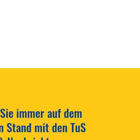
nabschluss mit großem
 Sie immer auf dem
geist! ⚽️
n Stand mit den TuS