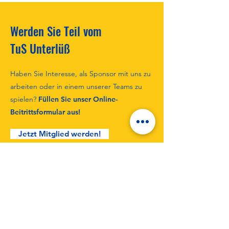
Werden Sie Teil vom
Wir suchen Bilder!!!
TuS Unterlüß
Saisonabschluss m
Haben Sie Interesse, als Sponsor mit uns zu
Kampfgeist! ⚽️
arbeiten oder in einem unserer Teams zu
spielen?
Füllen Sie unser Online-
Beitrittsformular aus!
Jetzt Mitglied werden!
Bleiben Sie immer auf dem
neuesten Stand mit den TuS
Unterlüß-Nachrichten